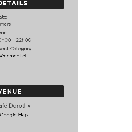
DETAILS
ate:
 mars
ime:
0h00 - 22h00
vent Category:
vénementiel
VENUE
afé Dorothy
 Google Map