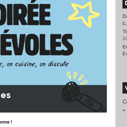
D
6
T
2
E
É
les
C
+
enne !