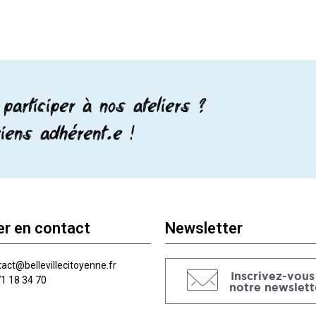
participer à nos ateliers ?
iens adhérent.e !
er en contact
Newsletter
act@bellevillecitoyenne.fr
Inscrivez-vous
71 18 34 70
notre newslett