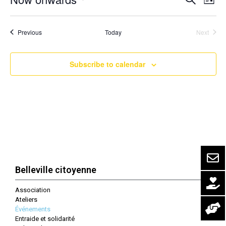
List
Vi
Search
Select
Na
date.
and
Events
Previous
Today
Next
Events
Views
Naviga
Subscribe to calendar
Belleville citoyenne
Association
Ateliers
Événements
Entraide et solidarité