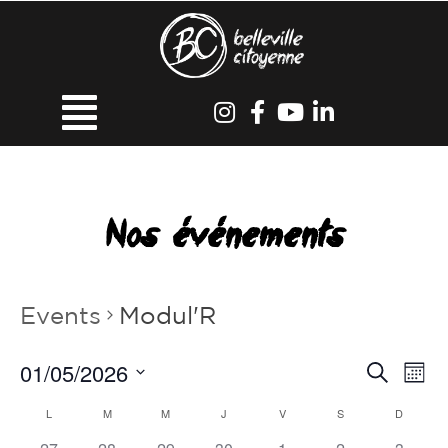
Nos événements
Events
Modul'R
01/05/2026
Events
Ev
Search
Mont
Vi
Search
Select
Calendar
L
M
M
J
V
S
D
Na
date.
and
0
0
0
0
0
0
0