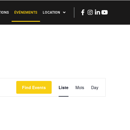
TIONS
ÉVÉNEMENTS
LOCATION
Event
Find Events
Liste
Mois
Day
Views
Navigation